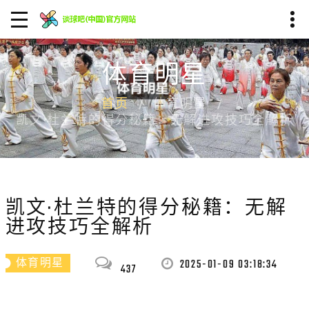
体育明星
首页
体育明星
凯文·杜兰特的得分秘籍：无解进攻技巧全解析
凯文·杜兰特的得分秘籍：无解
进攻技巧全解析
2025-01-09 03:18:34
体育明星
437