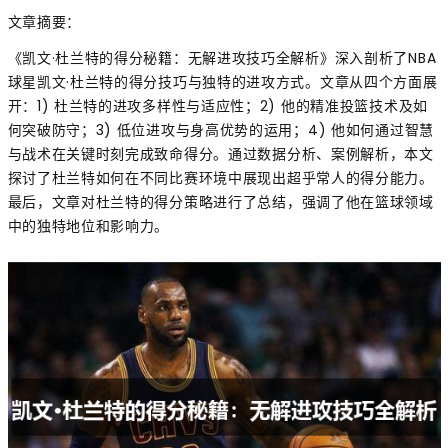
文章摘要：
《凯文·杜兰特的得分秘籍：无解进攻技巧全解析》深入剖析了NBA
球星凯文·杜兰特的得分技巧与独特的进攻方式。文章从四个方面展
开：1) 杜兰特的进攻多样性与适应性；2) 他的精准投篮技术及如
何突破防守；3) 低位进攻与身高优势的运用；4) 他如何通过智慧
与战术在关键时刻完成致命得分。通过数据分析、案例解析，本文
探讨了杜兰特如何在不同比赛环境中展现出超乎常人的得分能力。
最后，文章对杜兰特的得分策略进行了总结，强调了他在篮球领域
中的独特地位和影响力。