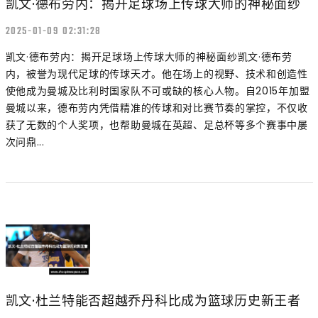
凯文·德布劳内：揭开足球场上传球大师的神秘面纱
2025-01-09 02:31:28
凯文·德布劳内：揭开足球场上传球大师的神秘面纱凯文·德布劳
内，被誉为现代足球的传球天才。他在场上的视野、技术和创造性
使他成为曼城及比利时国家队不可或缺的核心人物。自2015年加盟
曼城以来，德布劳内凭借精准的传球和对比赛节奏的掌控，不仅收
获了无数的个人奖项，也帮助曼城在英超、足总杯等多个赛事中屡
次问鼎...
凯文·杜兰特能否超越乔丹科比成为篮球历史新王者