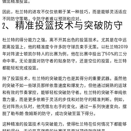
做出精准投篮。
因此，杜兰特的进攻不仅仅依赖于某一种技巧，而是能够灵活适应
不同防守策略，令防守者难以预测和应对。
2、精准投篮技术与突破防守
杜兰特的得分能力之强，离不开其出色的投篮技术。尤其是在中远
距离投篮上，他的精准度令许多防守球员束手无策。以杜兰特2019
年对阵波士顿凯尔特人的比赛为例，他在比赛中投出了50%的三分
命中率。无论是面对防守者的贴身防守，还是空位的投篮，杜兰特
都能轻松完成投篮。
除了投篮技术，杜兰特的突破能力也是其得分的重要武器。虽然他
的突破不如一些球员那样依靠速度和爆发力，但他通过娴熟的运球
和有效的节奏掌控，能够轻松突破防守者。杜兰特的突破不单纯依
靠力量，而是更多依赖于灵活的步伐和对防守的精准判断。例如，
在对阵热火队时，他凭借左右手的变化，通过一系列快速变向，摆
脱了勒布朗·詹姆斯的防守，成功突破至篮下得分。
这种精准的投篮技术与突破能力，使得杜兰特在任何情况下都能够
轻松得分，无论是高强度的比赛还是面对顶级防守球员。