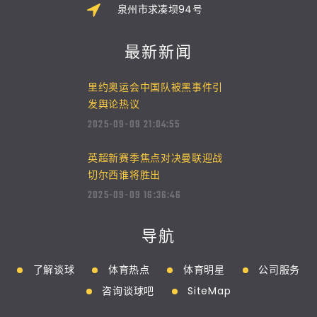
泉州市求凑坝94号
最新新闻
里约奥运会中国队被黑事件引
发舆论热议
2025-09-09 21:04:55
英超新赛季焦点对决曼联迎战
切尔西谁将胜出
2025-09-09 16:36:46
导航
了解谈球
体育热点
体育明星
公司服务
咨询谈球吧
SiteMap