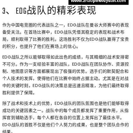
3、EDG战队的精彩表现
作为中国电竞圈的代表战队之一，EDG战队在曼谷大师赛中的表现
备受关注。在首场比赛中，EDG战队凭借其稳定的表现和战术布
局，顺利取得了比赛的胜利。这场胜利不仅为EDG战队赢得了宝贵
的积分，也提升了他们在赛场上的信心。
EDG战队之所以能够取得如此出色的成绩，与其精细的战术安排密
不可分。作为一支经验丰富的战队，EDG战队在团队协作、资源控
制、地图意识等方面都展现出了极强的优势。选手们的默契配合和
个人技术的发挥，使得他们在比赛中始终占据主动。尤其是在对战
中的关键时刻，EDG战队的决策总是迅速且精准，为他们最终取得
胜利提供了保障。
除了战术和技术上的优势，EDG战队的团队氛围也是他们能够取得
成功的关键因素之一。战队中的每个成员都发挥了重要作用，从指
挥官到辅助选手，每个人都在各自的位置上发挥出了最佳水平。
EDG战队的首胜不仅是他们个人努力的成果，也是整个团队合作的
结果。