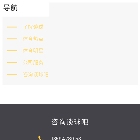
导航
了解谈球
体育热点
体育明星
公司服务
咨询谈球吧
咨询谈球吧
13594780153