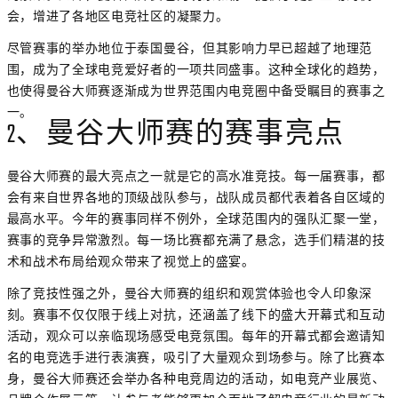
会，增进了各地区电竞社区的凝聚力。
尽管赛事的举办地位于泰国曼谷，但其影响力早已超越了地理范
围，成为了全球电竞爱好者的一项共同盛事。这种全球化的趋势，
也使得曼谷大师赛逐渐成为世界范围内电竞圈中备受瞩目的赛事之
一。
2、曼谷大师赛的赛事亮点
曼谷大师赛的最大亮点之一就是它的高水准竞技。每一届赛事，都
会有来自世界各地的顶级战队参与，战队成员都代表着各自区域的
最高水平。今年的赛事同样不例外，全球范围内的强队汇聚一堂，
赛事的竞争异常激烈。每一场比赛都充满了悬念，选手们精湛的技
术和战术布局给观众带来了视觉上的盛宴。
除了竞技性强之外，曼谷大师赛的组织和观赏体验也令人印象深
刻。赛事不仅仅限于线上对抗，还涵盖了线下的盛大开幕式和互动
活动，观众可以亲临现场感受电竞氛围。每年的开幕式都会邀请知
名的电竞选手进行表演赛，吸引了大量观众到场参与。除了比赛本
身，曼谷大师赛还会举办各种电竞周边的活动，如电竞产业展览、