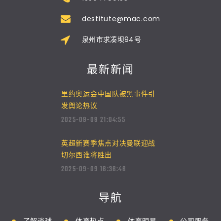
destitute@mac.com
泉州市求凑坝94号
最新新闻
里约奥运会中国队被黑事件引
发舆论热议
2025-09-09 21:04:55
英超新赛季焦点对决曼联迎战
切尔西谁将胜出
2025-09-09 16:36:46
导航
了解谈球
体育热点
体育明星
公司服务