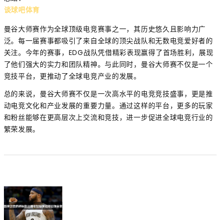
谈球吧体育
曼谷大师赛作为全球顶级电竞赛事之一，其历史悠久且影响力广
泛。每一届赛事都吸引了来自全球的顶尖战队和无数电竞爱好者的
关注。今年的赛事，EDG战队凭借精彩表现赢得了首场胜利，展现
了他们强大的实力和团队精神。与此同时，曼谷大师赛不仅是一个
竞技平台，更推动了全球电竞产业的发展。
总的来说，曼谷大师赛不仅是一次高水平的电竞竞技盛事，更是推
动电竞文化和产业发展的重要力量。通过这样的平台，更多的玩家
和粉丝能够在更高层次上交流和竞技，进一步促进全球电竞行业的
繁荣发展。