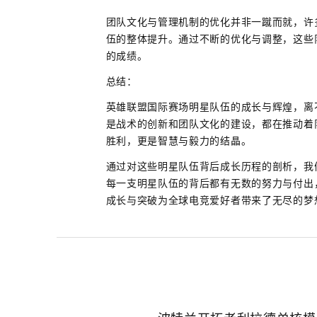
团队文化与管理机制的优化并非一蹴而就，许
伍的整体提升。通过不断的优化与调整，这些
的成绩。
总结：
英雄联盟国际赛场明星队伍的成长与辉煌，离
是战术的创新和团队文化的建设，都在推动着
胜利，更是智慧与毅力的结晶。
通过对这些明星队伍背后成长历程的剖析，我
每一支明星队伍的背后都有无数的努力与付出
成长与突破为全球电竞爱好者带来了无尽的梦