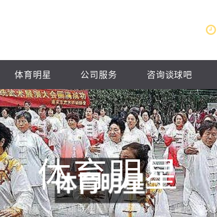
体育明星
公司服务
咨询谈球吧
体育明星
体育明星
英雄联盟国际赛场明星队伍背后的成