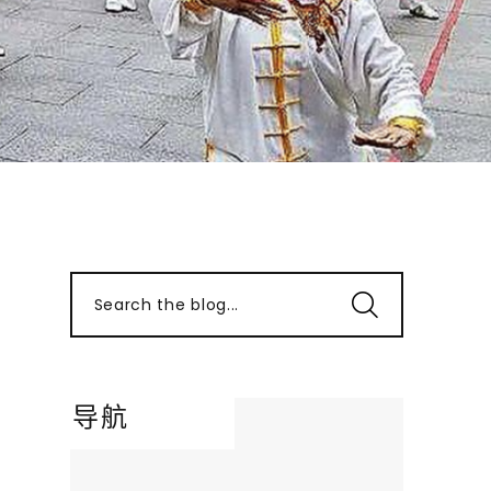
Search the blog...
导航