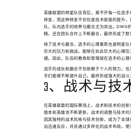
英雄联盟的明星队伍背后，离不开每一位选手
转变，而这种转变不仅仅是技术层面的提升，更
队，队内选手的培养与磨合尤为突出。DWG
精，还在团队合作上不断磨合，最终形成了默
除了技术与磨合，选手的心理素质也是明星队
巨大的压力和挑战。能够在如此巨大的心理压
键。因此，队伍的教练和管理层在选手的心理
选手的成长和磨合不仅依赖于个人的努力，也
手们能够不断提升自己，最终形成强大的战斗
3、战术与技
在英雄联盟的国际赛场上，战术和技术的创新
版本和英雄池不断更新，战术的调整与技术的突
因其独特的战术风格与技术创新，成为了全球
出迅速反应，并且通过多样化的战术布局，使