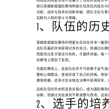
同地区的明星队伍不仅展示了顶尖的竞技水平
探讨英雄联盟国际赛场明星队伍背后的成长与
过程、战术与技术的创新突破、团队文化与管
后鲜为人知的奋斗与荣耀。
1、队伍的历
英雄联盟国际赛场的明星队伍往往并非一蹴而就
支队伍最初并未获得过多的关注，但通过长期
而是经过多次尝试与失败，才最终突破。每一
际赛场上得到了显现。
在国际赛场上，这些队伍并不只依赖于运气或
整和心理建设，逐渐形成了自己的风格。例如“S
赛场称霸，还多次在全球总决赛中获得冠军，
这些队伍的历史积淀告诉我们，成为国际赛场
谷期，但通过对自身的不断调整与改进，这些
2、选手的培