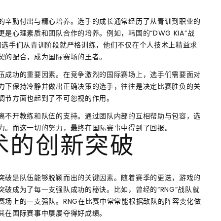
的辛勤付出与精心培养。选手的成长通常经历了从青训到职业的
是心理素质和团队合作的培养。例如，韩国的“DWG KIA”战
的选手们从青训阶段就严格训练，他们不仅在个人技术上精益求
契的配合，成为国际赛场的王者。
伍成功的重要因素。在竞争激烈的国际赛场上，选手们需要面对
力下保持冷静并做出正确决策的选手，往往是决定比赛胜负的关
调节方面也起到了不可忽视的作用。
离不开教练和队伍的支持。通过团队内部的互相帮助与包容，选
力。而这一切的努力，最终在国际赛事中得到了回报。
术的创新突破
突破是队伍能够脱颖而出的关键因素。随着赛季的更迭，游戏的
破成为了每一支强队成功的秘诀。比如，曾经的“RNG”战队就
赛场上的一支强队。RNG在比赛中常常能根据敌队的阵容变化做
其在国际赛事中屡屡夺得好成绩。