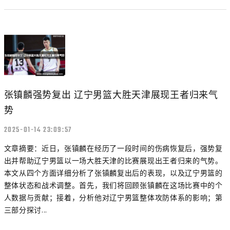
张镇麟强势复出 辽宁男篮大胜天津展现王者归来气
势
2025-01-14 23:09:57
文章摘要：近日，张镇麟在经历了一段时间的伤病恢复后，强势复
出并帮助辽宁男篮以一场大胜天津的比赛展现出王者归来的气势。
本文从四个方面详细分析了张镇麟复出后的表现，以及辽宁男篮的
整体状态和战术调整。首先，我们将回顾张镇麟在这场比赛中的个
人数据与贡献；接着，分析他对辽宁男篮整体攻防体系的影响；第
三部分探讨...