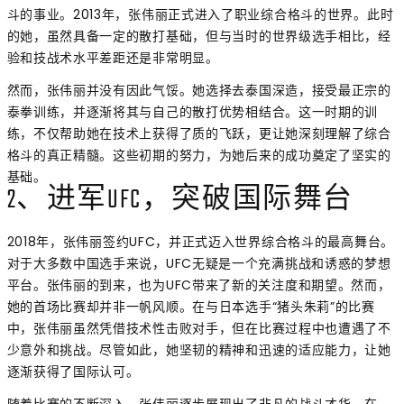
斗的事业。2013年，张伟丽正式进入了职业综合格斗的世界。此时
的她，虽然具备一定的散打基础，但与当时的世界级选手相比，经
验和技战术水平差距还是非常明显。
然而，张伟丽并没有因此气馁。她选择去泰国深造，接受最正宗的
泰拳训练，并逐渐将其与自己的散打优势相结合。这一时期的训
练，不仅帮助她在技术上获得了质的飞跃，更让她深刻理解了综合
格斗的真正精髓。这些初期的努力，为她后来的成功奠定了坚实的
基础。
2、进军UFC，突破国际舞台
2018年，张伟丽签约UFC，并正式迈入世界综合格斗的最高舞台。
对于大多数中国选手来说，UFC无疑是一个充满挑战和诱惑的梦想
平台。张伟丽的到来，也为UFC带来了新的关注度和期望。然而，
她的首场比赛却并非一帆风顺。在与日本选手“猪头朱莉”的比赛
中，张伟丽虽然凭借技术性击败对手，但在比赛过程中也遭遇了不
少意外和挑战。尽管如此，她坚韧的精神和迅速的适应能力，让她
逐渐获得了国际认可。