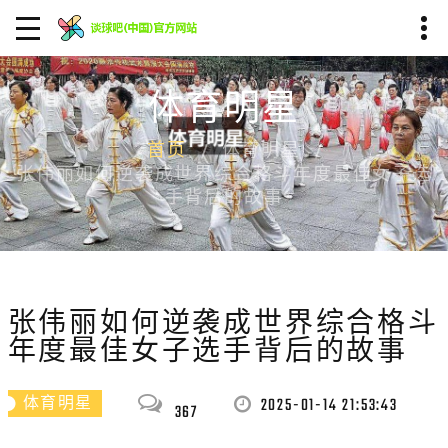
体育明星
首页
体育明星
张伟丽如何逆袭成世界综合格斗年度最佳女子选
手背后的故事
张伟丽如何逆袭成世界综合格斗
年度最佳女子选手背后的故事
2025-01-14 21:53:43
体育明星
367