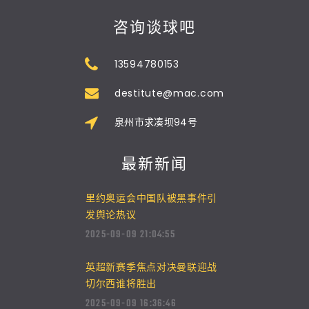
咨询谈球吧
13594780153
destitute@mac.com
泉州市求凑坝94号
最新新闻
里约奥运会中国队被黑事件引
发舆论热议
2025-09-09 21:04:55
英超新赛季焦点对决曼联迎战
切尔西谁将胜出
2025-09-09 16:36:46