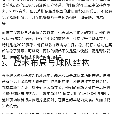
着球队高效的进攻与灵活的防守体系，他们能够在英超中保持竞争
力。2022赛季，伯恩茅斯依靠其稳固的后防和积极的反击，不仅避
免了降级的命运，甚至能够挑战一些传统强队，如曼联、切尔西
等。
而诺丁汉森林自从重返英超以来，也表现出了惊人的韧性。他们通
过精准的转会操作，补强了中场和前锋线，快速提升了整体实力。
特别是在2023赛季，他们以防守反击为主打，稳扎稳打，成功在英
超站稳了脚跟。可以说，两队的崛起不仅是运气使然，更是球队管
理、转会策略和战术执行的合力结果。
2、战术布局与球队结构
在英超这种竞争激烈的环境中，战术布局是球队成功的关键。伯恩
茅斯与诺丁汉森林无论是防守体系的构建，还是进攻方式的选择，
都有其独到之处。对于伯恩茅斯来说，他们的成功之处在于高压逼
抢和快速反击的结合。主教练斯科特·帕克采用了4-2-3-1的阵型，
通过前场球员的高位逼抢迫使对手在自己的半场内失误，从而寻找
进攻机会。