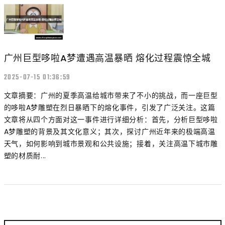
广州巨型哆啦A梦遭遇高温暴晒 熔化过程震惊全城
2025-07-15 01:36:59
文章摘要：广州的夏季高温给城市带来了不小的挑战，而一座巨型
的哆啦A梦雕塑在烈日暴晒下的熔化事件，引发了广泛关注。这篇
文章将从四个方面对这一事件进行详细分析：首先，分析巨型哆啦
A梦雕塑的背景及其文化意义；其次，探讨广州近年来的极端高温
天气，如何影响到城市景观和公共设施；接着，关注高温下城市雕
塑的材质耐...