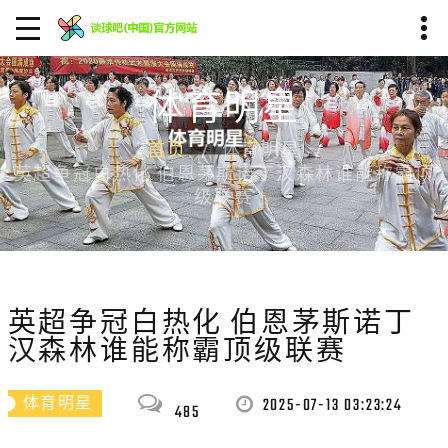
体育明星
首页
体育明星
英超争冠白热化 伯恩茅斯诺丁汉森林谁能称霸顶
级联赛
英超争冠白热化 伯恩茅斯诺丁
汉森林谁能称霸顶级联赛
2025-07-13 03:23:24
体育明星
485