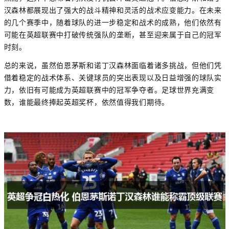
汉森林都展现出了强大的战斗精神和灵活的战术应变能力。在未来
的几个赛季中，随着球队的进一步稳定和战术的成熟，他们依然有
可能在英超联赛中打破传统强队的垄断，甚至迎来属于自己的冠军
时刻。
总的来说，虽然伯恩茅斯和诺丁汉森林面临着诸多挑战，但他们凭
借着稳定的战术体系、关键球员的突出表现以及日益增强的球队实
力，依旧有可能成为英超联赛中的冠军争夺者。足球世界充满变
数，谁能最终捧起英超奖杯，依然值得我们期待。