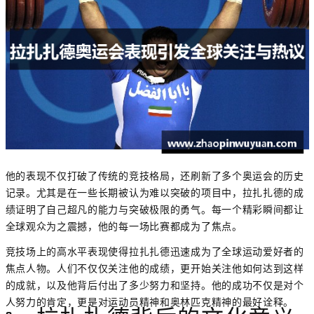
他的表现不仅打破了传统的竞技格局，还刷新了多个奥运会的历史
记录。尤其是在一些长期被认为难以突破的项目中，拉扎扎德的成
绩证明了自己超凡的能力与突破极限的勇气。每一个精彩瞬间都让
全球观众为之震撼，他的每一场比赛都成为了焦点。
竞技场上的高水平表现使得拉扎扎德迅速成为了全球运动爱好者的
焦点人物。人们不仅仅关注他的成绩，更开始关注他如何达到这样
的成就，以及他背后付出了多少努力和坚持。他的成功不仅是对个
人努力的肯定，更是对运动员精神和奥林匹克精神的最好诠释。