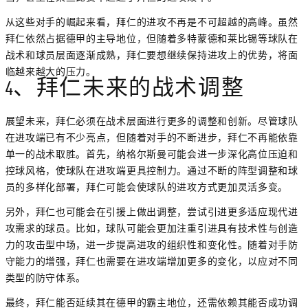
从这些对手的崛起来看，拜仁的进攻不再是不可超越的高峰。虽然
拜仁依然占据德甲的主导地位，但随着多特蒙德和莱比锡等球队在
战术和球员层面逐渐成熟，拜仁要想继续保持进攻上的优势，将面
临越来越大的压力。
4、拜仁未来的战术调整
展望未来，拜仁必须在战术层面进行更多的调整和创新。尽管球队
在进攻端已有不少亮点，但随着对手的不断进步，拜仁不再能依靠
单一的战术取胜。首先，纳格尔斯曼可能会进一步深化高位压迫和
控球风格，使球队在进攻端更具控制力。通过不断的阵型调整和球
员的多样化部署，拜仁可能会使球队的进攻方式更加灵活多变。
另外，拜仁也可能会在引援上做出调整，尝试引进更多适应现代进
攻需求的球员。比如，球队可能会更加注重引进具有技术性与创造
力的攻击型中场，进一步提高进攻的组织性和变化性。随着对手防
守能力的增强，拜仁也需要在进攻端增加更多的变化，以应对不同
类型的防守体系。
最终，拜仁能否延续其在德甲的霸主地位，还需依赖其能否成功调