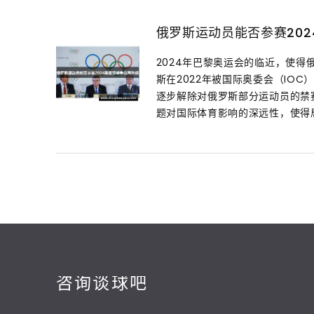
俄罗斯运动员能否参赛20
2024年巴黎奥运会的临近，使
斯在2022年被国际奥委会（IO
逐步解除对俄罗斯部分运动员的禁
题对国际体育影响的深远性，使得局.
咨询谈球吧