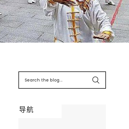
Search the blog...
导航