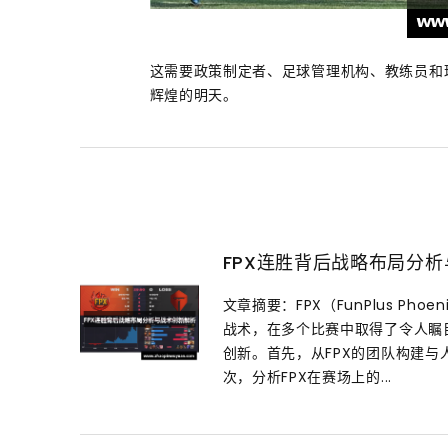
这需要政策制定者、足球管理机构、教练员和
辉煌的明天。
FPX连胜背后战略布局分
文章摘要：FPX（FunPlus P
战术，在多个比赛中取得了令人瞩
创新。首先，从FPX的团队构建
次，分析FPX在赛场上的...