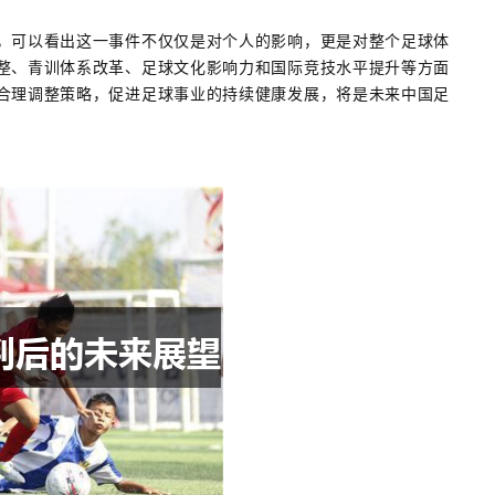
，可以看出这一事件不仅仅是对个人的影响，更是对整个足球体
整、青训体系改革、足球文化影响力和国际竞技水平提升等方面
合理调整策略，促进足球事业的持续健康发展，将是未来中国足