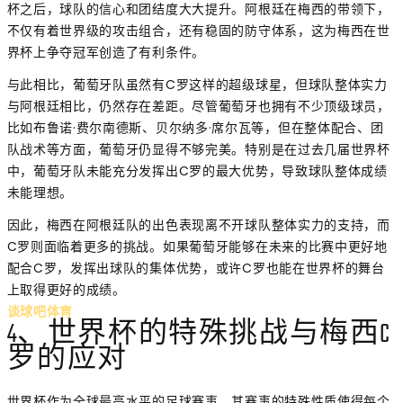
杯之后，球队的信心和团结度大大提升。阿根廷在梅西的带领下，
不仅有着世界级的攻击组合，还有稳固的防守体系，这为梅西在世
界杯上争夺冠军创造了有利条件。
与此相比，葡萄牙队虽然有C罗这样的超级球星，但球队整体实力
与阿根廷相比，仍然存在差距。尽管葡萄牙也拥有不少顶级球员，
比如布鲁诺·费尔南德斯、贝尔纳多·席尔瓦等，但在整体配合、团
队战术等方面，葡萄牙仍显得不够完美。特别是在过去几届世界杯
中，葡萄牙队未能充分发挥出C罗的最大优势，导致球队整体成绩
未能理想。
因此，梅西在阿根廷队的出色表现离不开球队整体实力的支持，而
C罗则面临着更多的挑战。如果葡萄牙能够在未来的比赛中更好地
配合C罗，发挥出球队的集体优势，或许C罗也能在世界杯的舞台
上取得更好的成绩。
谈球吧体育
4、世界杯的特殊挑战与梅西C
罗的应对
世界杯作为全球最高水平的足球赛事，其赛事的特殊性质使得每个