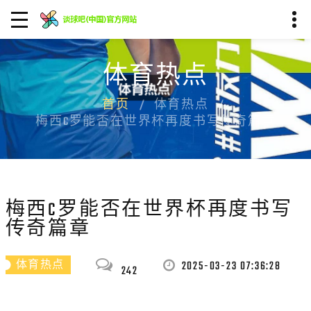
体育热点
首页
体育热点
梅西C罗能否在世界杯再度书写传奇篇章
梅西C罗能否在世界杯再度书写
传奇篇章
2025-03-23 07:36:28
体育热点
242