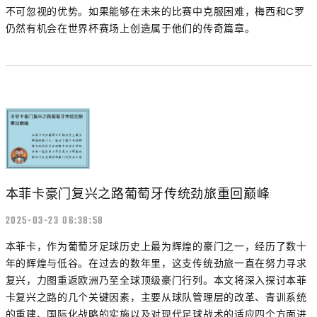
不可忽视的优势。如果能够在未来的比赛中克服困难，梅西和C罗
仍然有机会在世界杯赛场上创造属于他们的传奇篇章。
本菲卡豪门复兴之路葡萄牙传统劲旅重回巅峰
2025-03-23 06:38:58
本菲卡，作为葡萄牙足球历史上最为辉煌的豪门之一，经历了数十
年的辉煌与低谷。在过去的数年里，这支传统劲旅一直在努力寻求
复兴，力图重返欧洲乃至全球顶级豪门行列。本文将深入探讨本菲
卡复兴之路的几个关键因素，主要从球队管理层的改革、青训系统
的重建、国际化战略的实施以及对现代足球战术的适应四个方面进