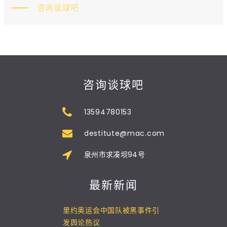
咨询谈球吧
咨询谈球吧
13594780153
destitute@mac.com
泉州市求凑坝94号
最新新闻
里约奥运会中国队被黑事件引
发舆论热议