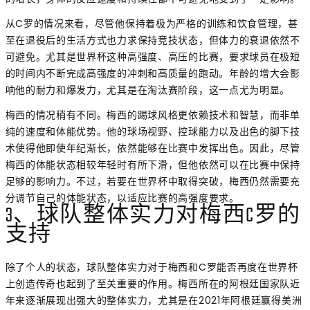
从C罗的情况来看，尽管他保持着极为严格的训练和饮食管理，甚
至在退役后的生活方式也力求保持竞技状态，但体力的衰退依然不
可避免。尤其是世界杯这种高强度、高压的比赛，要求球员在极短
的时间内不断完成高强度的冲刺和高质量的跑动。年龄的增大会影
响他的耐力和爆发力，尤其是在淘汰赛阶段，这一点尤为明显。
梅西的情况稍有不同。梅西的踢球风格更依赖技术和智慧，而非单
纯的速度和体能优势。他的球场视野、控球能力以及出色的脚下技
术使得他即使年纪渐长，依然能够在比赛中发挥出色。因此，尽管
梅西的体能状态相较年轻时有所下滑，但他依然可以在比赛中保持
足够的影响力。不过，若要在世界杯中取得突破，梅西仍然需要充
分调节自己的体能状态，以适应比赛的高强度要求。
3、球队整体实力对梅西C罗的
支持
除了个人的状态，球队整体实力对于梅西和C罗能否再度在世界杯
上创造传奇也起到了至关重要的作用。梅西所在的阿根廷国家队近
年来逐渐展现出强大的整体实力，尤其是在2021年阿根廷赢得美洲