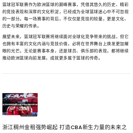
篮球冠军联赛作为欧洲篮球的巅峰赛事，凭借其悠久的历史、精彩
的竞技表现和深厚的文化积淀，已经成为全球篮球迷心中不可忽视
的一部分。每一场赛事的背后，不仅仅是竞技的较量，更是文化、
历史与荣耀的传承。
展望未来，篮球冠军联赛将继续面对全球化竞争带来的挑战，但它
也拥有丰富的文化内涵与竞技价值，必将在世界舞台上焕发更加耀
眼的光芒。无论是赛事本身，还是球员、俱乐部的表现，都将继续
推动欧洲篮球向前发展，成就更多属于篮球的传奇。
浙江稠州金租强势崛起 打造CBA新生力量的未来之