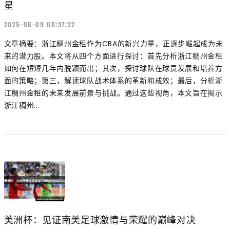
星
2025-06-09 00:37:22
文章摘要：浙江稠州金租作为CBA的新兴力量，正逐步崛起成为未
来的潜力股。本文将从四个方面进行探讨：首先分析浙江稠州金租
如何在短短几年内脱颖而出；其次，探讨球队在球员发展和培养方
面的策略；第三，解读球队战术体系的革新和成效；最后，分析浙
江稠州金租的未来发展前景与挑战。通过这些视角，本文旨在揭示
浙江稠州...
美洲杯：见证南美足球激情与荣耀的巅峰对决