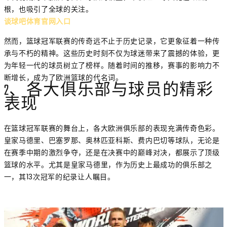
根，也吸引了全球的关注。
谈球吧体育官网入口
然而，篮球冠军联赛的传奇远不止于历史记录，它更象征着一种传
承与不朽的精神。这些历史时刻不仅为球迷带来了震撼的体验，更
为年轻一代的球员树立了榜样。随着时间的推移，赛事的影响力不
断增长，成为了欧洲篮球的代名词。
2、各大俱乐部与球员的精彩
表现
在篮球冠军联赛的舞台上，各大欧洲俱乐部的表现充满传奇色彩。
皇家马德里、巴塞罗那、奥林匹亚科斯、费内巴切等球队，无论是
在赛季中期的激烈争夺，还是在决赛中的巅峰对决，都展示了顶级
篮球的水平。尤其是皇家马德里，作为历史上最成功的俱乐部之
一，其13次冠军的纪录让人瞩目。