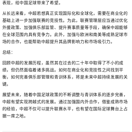
表现，给中国足球带来了希望。
从长远来看，中超若想真正实现国际化和全球化，需要在商业化的
基础上进一步加强联赛的竞技性。为此，联赛管理层应当通过优化
外援政策、加强俱乐部监管、提升赛事质量等手段，确保中超能够
在全球范围内具有竞争力。此外，加强与欧洲和南美等成熟足球市
场的合作，也能帮助中超提升其品牌影响力和市场吸引力。
总结：
回顾中超的发展历程，虽然其在过去的二十年中取得了不小的成
绩，但仍然面临着诸多挑战。如何在商业化和竞技性之间找到平
衡，如何完善俱乐部管理和青训体系，将是未来中超持续发展的关
键。
展望未来，随着中国足球政策的不断调整与青训体系的逐步完善，
中超有望实现跨越式的发展。通过加强国内外合作，借鉴成熟市场
的经验，中超不仅可以提升联赛水平，也有望在国际足球舞台上占
据一席之地。