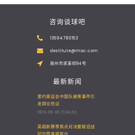
咨询谈球吧
13594780153
destitute@mac.com
泉州市求凑坝94号
最新新闻
里约奥运会中国队被黑事件引
发舆论热议
2025-09-09 21:04:55
英超新赛季焦点对决曼联迎战
切尔西谁将胜出