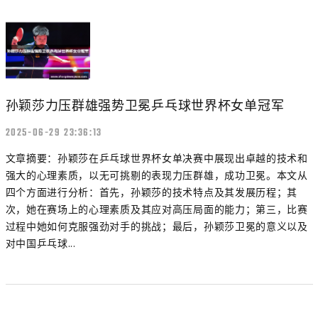
孙颖莎力压群雄强势卫冕乒乓球世界杯女单冠军
2025-06-29 23:36:13
文章摘要：孙颖莎在乒乓球世界杯女单决赛中展现出卓越的技术和
强大的心理素质，以无可挑剔的表现力压群雄，成功卫冕。本文从
四个方面进行分析：首先，孙颖莎的技术特点及其发展历程；其
次，她在赛场上的心理素质及其应对高压局面的能力；第三，比赛
过程中她如何克服强劲对手的挑战；最后，孙颖莎卫冕的意义以及
对中国乒乓球...