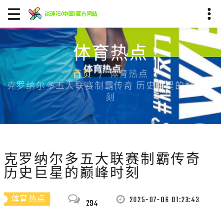
体育热点
首页
体育热点
克罗纳尔多五大联赛制霸传奇 历史巨星的巅峰时
刻
克罗纳尔多五大联赛制霸传奇
历史巨星的巅峰时刻
2025-07-06 01:23:43
体育热点
294