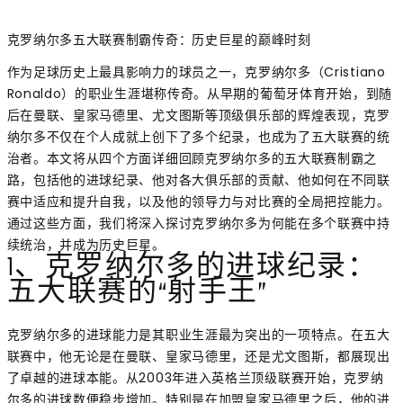
克罗纳尔多五大联赛制霸传奇：历史巨星的巅峰时刻
作为足球历史上最具影响力的球员之一，克罗纳尔多（Cristiano
Ronaldo）的职业生涯堪称传奇。从早期的葡萄牙体育开始，到随
后在曼联、皇家马德里、尤文图斯等顶级俱乐部的辉煌表现，克罗
纳尔多不仅在个人成就上创下了多个纪录，也成为了五大联赛的统
治者。本文将从四个方面详细回顾克罗纳尔多的五大联赛制霸之
路，包括他的进球纪录、他对各大俱乐部的贡献、他如何在不同联
赛中适应和提升自我，以及他的领导力与对比赛的全局把控能力。
通过这些方面，我们将深入探讨克罗纳尔多为何能在多个联赛中持
续统治，并成为历史巨星。
1、克罗纳尔多的进球纪录：
五大联赛的“射手王”
克罗纳尔多的进球能力是其职业生涯最为突出的一项特点。在五大
联赛中，他无论是在曼联、皇家马德里，还是尤文图斯，都展现出
了卓越的进球本能。从2003年进入英格兰顶级联赛开始，克罗纳
尔多的进球数便稳步增加。特别是在加盟皇家马德里之后，他的进