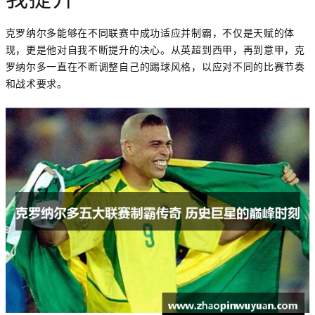
我提升
克罗纳尔多能够在不同联赛中成功适应并制霸，不仅是天赋的体
现，更是他对自我不断提升的决心。从英超到西甲，再到意甲，克
罗纳尔多一直在不断调整自己的踢球风格，以应对不同的比赛节奏
和战术要求。