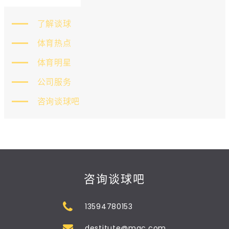
了解谈球
体育热点
体育明星
公司服务
咨询谈球吧
咨询谈球吧
13594780153
destitute@mac.com