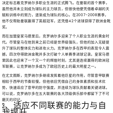
决定标志着克罗纳尔多职业生涯的正式腾飞。在曼联的首个赛季，
虽然他并未立刻成为球队的主力球员，但很快他便凭借着卓越的天
赋和训练中的努力，逐渐成为球队的核心。在2007-2008赛季，
他不仅帮助曼联赢得了英超冠军，还凭借42个进球获得了欧洲金靴
奖。
而在加盟皇家马德里后，克罗纳尔多迎来了个人职业生涯的黄金时
代。尽管皇马在他到来之前已经是世界级强队，但他的加入无疑提
升了球队的整体实力和进攻火力。克罗纳尔多在西甲的表现令人震
撼，四次夺得欧洲金靴并多次打破个人单赛季进球记录。皇家马德
里因此也迎来了一个又一个的辉煌时刻，尤其是连续赢得的欧洲冠
军联赛，让克罗纳尔多成为了欧冠历史上的最大明星之一。
在尤文图斯，克罗纳尔多继续发挥着他巨星的作用，尽管意甲联赛
相较于西甲的节奏较慢，但他依旧凭借自己的身体素质和技术优
势，快速适应了意甲的防守强度，并连续为球队贡献着关键进球。
可以说，克罗纳尔多在五大联赛的各大顶级俱乐部中都留下了不可
磨灭的印记。
3、适应不同联赛的能力与自