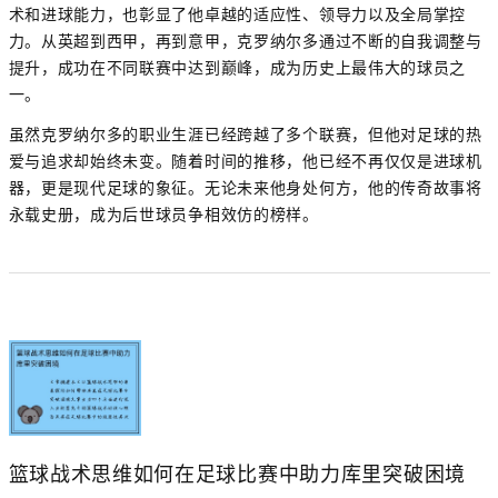
术和进球能力，也彰显了他卓越的适应性、领导力以及全局掌控
力。从英超到西甲，再到意甲，克罗纳尔多通过不断的自我调整与
提升，成功在不同联赛中达到巅峰，成为历史上最伟大的球员之
一。
虽然克罗纳尔多的职业生涯已经跨越了多个联赛，但他对足球的热
爱与追求却始终未变。随着时间的推移，他已经不再仅仅是进球机
器，更是现代足球的象征。无论未来他身处何方，他的传奇故事将
永载史册，成为后世球员争相效仿的榜样。
篮球战术思维如何在足球比赛中助力库里突破困境