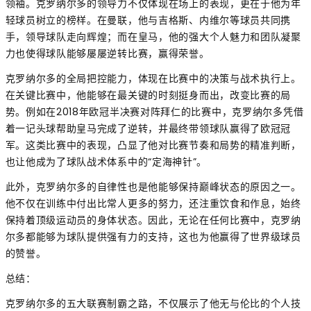
领袖。克罗纳尔多的领导力不仅体现在场上的表现，更在于他为年
轻球员树立的榜样。在曼联，他与吉格斯、内维尔等球员共同携
手，领导球队走向辉煌；而在皇马，他的强大个人魅力和团队凝聚
力也使得球队能够屡屡逆转比赛，赢得荣誉。
克罗纳尔多的全局把控能力，体现在比赛中的决策与战术执行上。
在关键比赛中，他能够在最关键的时刻挺身而出，改变比赛的局
势。例如在2018年欧冠半决赛对阵拜仁的比赛中，克罗纳尔多凭借
着一记头球帮助皇马完成了逆转，并最终带领球队赢得了欧冠冠
军。这类比赛中的表现，凸显了他对比赛节奏和局势的精准判断，
也让他成为了球队战术体系中的“定海神针”。
此外，克罗纳尔多的自律性也是他能够保持巅峰状态的原因之一。
他不仅在训练中付出比常人更多的努力，还注重饮食和作息，始终
保持着顶级运动员的身体状态。因此，无论在任何比赛中，克罗纳
尔多都能够为球队提供强有力的支持，这也为他赢得了世界级球员
的赞誉。
总结：
克罗纳尔多的五大联赛制霸之路，不仅展示了他无与伦比的个人技