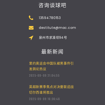
咨询谈球吧
13594780153
destitute@mac.com
泉州市求凑坝94号
最新新闻
里约奥运会中国队被黑事件引
发舆论热议
2025-09-09 21:04:55
英超新赛季焦点对决曼联迎战
切尔西谁将胜出
2025-09-09 16:36:46