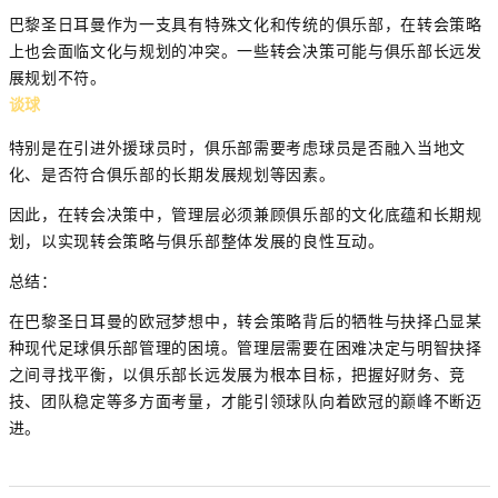
巴黎圣日耳曼作为一支具有特殊文化和传统的俱乐部，在转会策略
上也会面临文化与规划的冲突。一些转会决策可能与俱乐部长远发
展规划不符。
谈球
特别是在引进外援球员时，俱乐部需要考虑球员是否融入当地文
化、是否符合俱乐部的长期发展规划等因素。
因此，在转会决策中，管理层必须兼顾俱乐部的文化底蕴和长期规
划，以实现转会策略与俱乐部整体发展的良性互动。
总结：
在巴黎圣日耳曼的欧冠梦想中，转会策略背后的牺牲与抉择凸显某
种现代足球俱乐部管理的困境。管理层需要在困难决定与明智抉择
之间寻找平衡，以俱乐部长远发展为根本目标，把握好财务、竞
技、团队稳定等多方面考量，才能引领球队向着欧冠的巅峰不断迈
进。