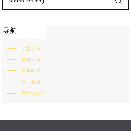
Search the blog...
导航
了解谈球
体育热点
体育明星
公司服务
咨询谈球吧