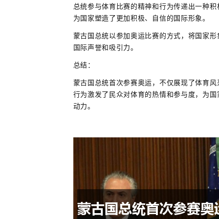
总统参与体育比赛的精神和行为传递出一种积
为国家塑造了更加积极、自信的国际形象。
蒙古国总统以参加奥运比赛的方式，将国家形
国际声誉和吸引力。
总结：
蒙古国总统首次参赛奥运，不仅展现了体育风
行为激发了民众对体育的热情和参与度，为国
动力。