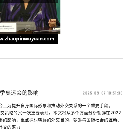
季奥运会的影响
2025-09-07 18:51:36
台上为提升自身国际形象和推动外交关系的一个重要手段。
外交策略的又一次重要表现。本文将从多个方面分析朝鲜在2022
事的影响，重点探讨朝鲜的外交目的、朝鲜与国际社会的互动、
交的潜力...