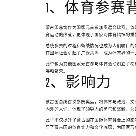
1、体育参赛
蒙古国总统作为国家元首参加奥运会比赛，体
育运动的热爱，更体现了国家对体育精神的重
总统参赛的过程和备战情况也成为人们瞩目的
在国际社会引起了广泛共鸣，成为体育界的一
此举也为其他国家元首参与体育活动树立了榜
展和繁荣。
2、影响力
蒙古国总统首次参赛奥运，将体育与政治、文
内外的人们，体现了领导人的勇气和坚毅，为
此举不仅提升了蒙古国在国际体育舞台上的影
显了蒙古国的体育实力和文化底蕴，为国家形