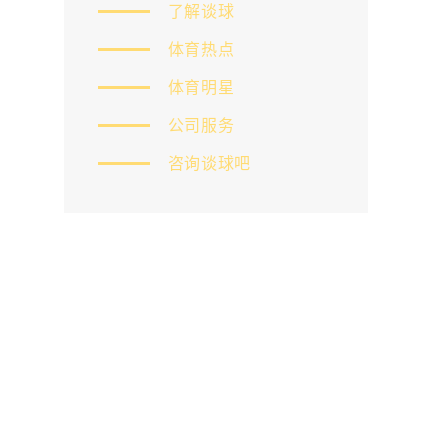
了解谈球
体育热点
体育明星
公司服务
咨询谈球吧