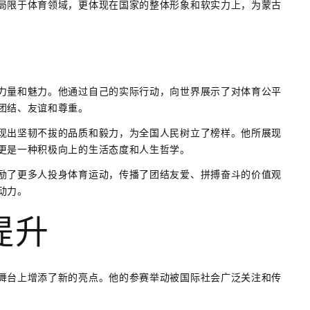
局限于体育领域，更体现在国家的整体形象和软实力上，为蒙古
力量和魅力。他通过自己的实际行动，向世界展示了对体育公平
团结、友谊和尊重。
现出坚韧不拔的品质和毅力，为全国人民树立了榜样。他所展现
更是一种积极向上的生活态度和人生哲学。
励了更多人投身体育运动，传播了团结友爱、拼搏奋斗的价值观
动力。
提升
舞台上增添了新的亮点。他的参赛举动被国际社会广泛关注和传