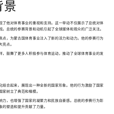
背景
现了他对体育事业的重视和支持。这一举动不仅展示了总统对体
视。总统的参赛背景和动机引起了全球媒体和观众的广泛关注。
焦点，为蒙古国体育事业注入了新的活力和动力。他的参赛行为
大亮点。
样，鼓舞了更多人积极参与体育运动，推动了全球体育事业的发
化结合起来，展现出一种全新的国家形象。他的行为激励了国家
国家树立了典范和楷模。
响力，也增强了国家的凝聚力和民族自豪感。总统的参赛行为彰
象的塑造和提升贡献了力量。