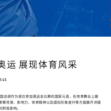
奥运 展现体育风采
1:45
古国总统作为首位参加奥运会比赛的国家元首，在体育舞台上展
参赛背景、影响力、体育精神以及国际形象提升等方面展开详细
的积极影响。