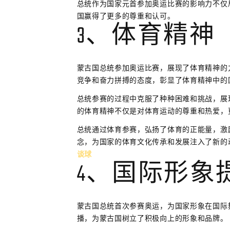
总统作为国家元首参加奥运比赛的影响力不仅
国赢得了更多的尊重和认可。
3、体育精神
蒙古国总统参加奥运比赛，展现了体育精神的
竞争和奋力拼搏的态度，彰显了体育精神中的
总统参赛的过程中克服了种种困难和挑战，展
的体育精神不仅是对体育运动的尊重和热爱，
总统通过体育参赛，弘扬了体育的正能量，激
念，为国家的体育文化传承和发展注入了新的
谈球
4、国际形象
蒙古国总统首次参赛奥运，为国家形象在国际
播，为蒙古国树立了积极向上的形象和品牌。