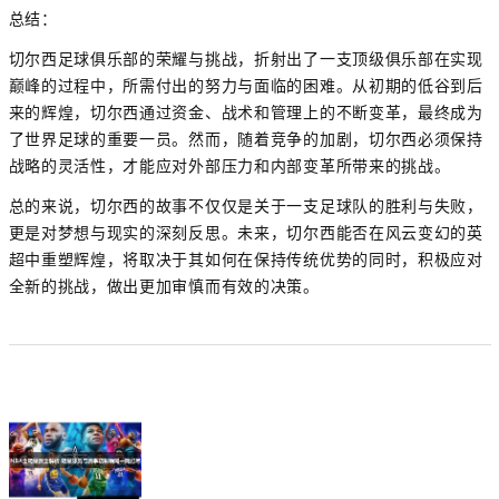
总结：
切尔西足球俱乐部的荣耀与挑战，折射出了一支顶级俱乐部在实现
巅峰的过程中，所需付出的努力与面临的困难。从初期的低谷到后
来的辉煌，切尔西通过资金、战术和管理上的不断变革，最终成为
了世界足球的重要一员。然而，随着竞争的加剧，切尔西必须保持
战略的灵活性，才能应对外部压力和内部变革所带来的挑战。
总的来说，切尔西的故事不仅仅是关于一支足球队的胜利与失败，
更是对梦想与现实的深刻反思。未来，切尔西能否在风云变幻的英
超中重塑辉煌，将取决于其如何在保持传统优势的同时，积极应对
全新的挑战，做出更加审慎而有效的决策。