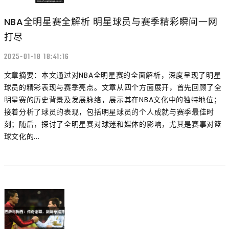
NBA全明星赛全解析 明星球员与赛季精彩瞬间一网
打尽
2025-01-18 18:41:16
文章摘要：本文通过对NBA全明星赛的全面解析，深度呈现了明星
球员的精彩表现与赛季亮点。文章从四个方面展开，首先回顾了全
明星赛的历史背景及发展脉络，展示其在NBA文化中的独特地位；
接着分析了球员的表现，包括明星球员的个人成就与赛季最佳时
刻；随后，探讨了全明星赛对球迷和媒体的影响，尤其是赛事对篮
球文化的...