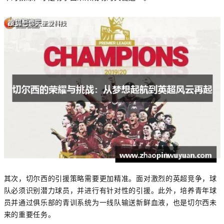
其次，切尔西的引援策略需要更加精准。面对激烈的英超竞争，球
队必须识别潜力球员，并进行有针对性的引援。此外，培养青年球
员并通过俱乐部的青训系统为一线队输送新鲜血液，也是切尔西未
来的重要任务。