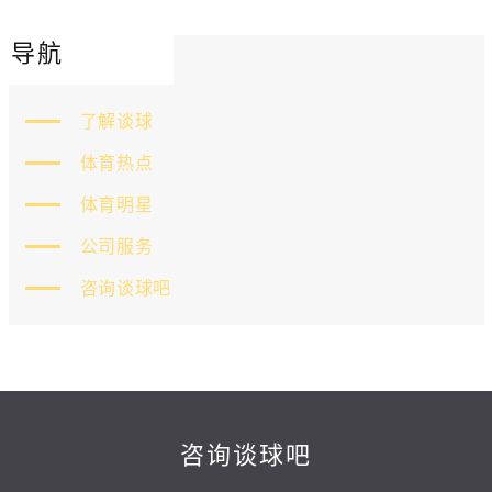
导航
了解谈球
体育热点
体育明星
公司服务
咨询谈球吧
咨询谈球吧