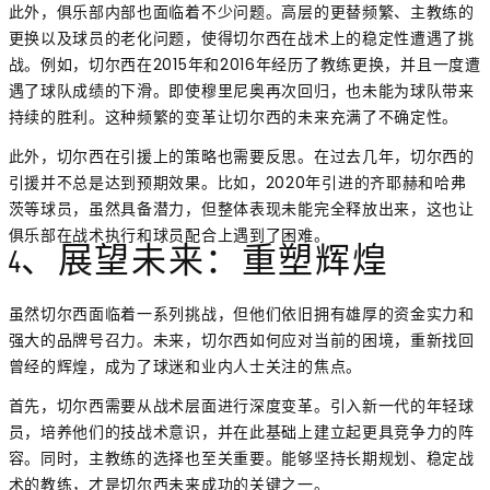
此外，俱乐部内部也面临着不少问题。高层的更替频繁、主教练的
更换以及球员的老化问题，使得切尔西在战术上的稳定性遭遇了挑
战。例如，切尔西在2015年和2016年经历了教练更换，并且一度遭
遇了球队成绩的下滑。即使穆里尼奥再次回归，也未能为球队带来
持续的胜利。这种频繁的变革让切尔西的未来充满了不确定性。
此外，切尔西在引援上的策略也需要反思。在过去几年，切尔西的
引援并不总是达到预期效果。比如，2020年引进的齐耶赫和哈弗
茨等球员，虽然具备潜力，但整体表现未能完全释放出来，这也让
俱乐部在战术执行和球员配合上遇到了困难。
4、展望未来：重塑辉煌
虽然切尔西面临着一系列挑战，但他们依旧拥有雄厚的资金实力和
强大的品牌号召力。未来，切尔西如何应对当前的困境，重新找回
曾经的辉煌，成为了球迷和业内人士关注的焦点。
首先，切尔西需要从战术层面进行深度变革。引入新一代的年轻球
员，培养他们的技战术意识，并在此基础上建立起更具竞争力的阵
容。同时，主教练的选择也至关重要。能够坚持长期规划、稳定战
术的教练，才是切尔西未来成功的关键之一。