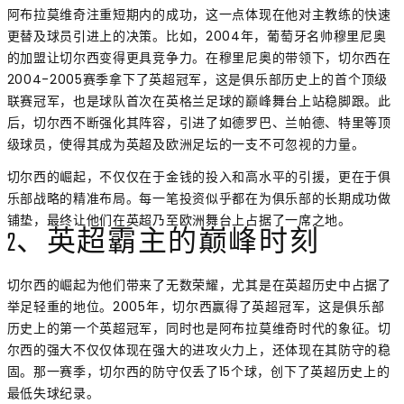
阿布拉莫维奇注重短期内的成功，这一点体现在他对主教练的快速
更替及球员引进上的决策。比如，2004年，葡萄牙名帅穆里尼奥
的加盟让切尔西变得更具竞争力。在穆里尼奥的带领下，切尔西在
2004-2005赛季拿下了英超冠军，这是俱乐部历史上的首个顶级
联赛冠军，也是球队首次在英格兰足球的巅峰舞台上站稳脚跟。此
后，切尔西不断强化其阵容，引进了如德罗巴、兰帕德、特里等顶
级球员，使得其成为英超及欧洲足坛的一支不可忽视的力量。
切尔西的崛起，不仅仅在于金钱的投入和高水平的引援，更在于俱
乐部战略的精准布局。每一笔投资似乎都在为俱乐部的长期成功做
铺垫，最终让他们在英超乃至欧洲舞台上占据了一席之地。
2、英超霸主的巅峰时刻
切尔西的崛起为他们带来了无数荣耀，尤其是在英超历史中占据了
举足轻重的地位。2005年，切尔西赢得了英超冠军，这是俱乐部
历史上的第一个英超冠军，同时也是阿布拉莫维奇时代的象征。切
尔西的强大不仅仅体现在强大的进攻火力上，还体现在其防守的稳
固。那一赛季，切尔西的防守仅丢了15个球，创下了英超历史上的
最低失球纪录。