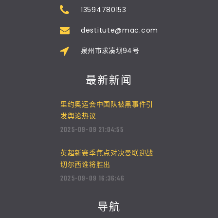
13594780153
destitute@mac.com
泉州市求凑坝94号
最新新闻
里约奥运会中国队被黑事件引
发舆论热议
2025-09-09 21:04:55
英超新赛季焦点对决曼联迎战
切尔西谁将胜出
2025-09-09 16:36:46
导航