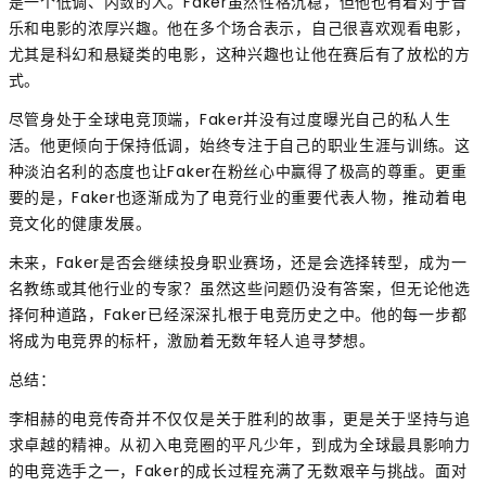
是一个低调、内敛的人。Faker虽然性格沉稳，但他也有着对于音
乐和电影的浓厚兴趣。他在多个场合表示，自己很喜欢观看电影，
尤其是科幻和悬疑类的电影，这种兴趣也让他在赛后有了放松的方
式。
尽管身处于全球电竞顶端，Faker并没有过度曝光自己的私人生
活。他更倾向于保持低调，始终专注于自己的职业生涯与训练。这
种淡泊名利的态度也让Faker在粉丝心中赢得了极高的尊重。更重
要的是，Faker也逐渐成为了电竞行业的重要代表人物，推动着电
竞文化的健康发展。
未来，Faker是否会继续投身职业赛场，还是会选择转型，成为一
名教练或其他行业的专家？虽然这些问题仍没有答案，但无论他选
择何种道路，Faker已经深深扎根于电竞历史之中。他的每一步都
将成为电竞界的标杆，激励着无数年轻人追寻梦想。
总结：
李相赫的电竞传奇并不仅仅是关于胜利的故事，更是关于坚持与追
求卓越的精神。从初入电竞圈的平凡少年，到成为全球最具影响力
的电竞选手之一，Faker的成长过程充满了无数艰辛与挑战。面对