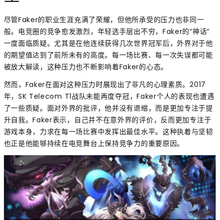
尽管Faker的职业生涯充满了荣耀，但他所承受的压力也非同一
般。电竞圈的竞争愈发激烈，年轻选手层出不穷，Faker的“神话”
一度面临质疑。尤其是在他连续获得几次世界冠军后，外界对于他
的期望值达到了前所未有的高度。每一场比赛、每一次失误都可能
被放大解读，这种压力也不断影响着Faker的心态。
然而，Faker在面对这种压力时展现出了非凡的心理素质。2017
年，SK Telecom T1战队未能再度夺冠，Faker个人的表现也遭遇
了一些质疑。面对外界的批评，他并没有退缩，而是更加专注于提
升自我。Faker表示，自己并不在意外界的评价，反而更加专注于
游戏本身，力求在每一场比赛中发挥出最佳水平。这种执着与坚韧
也正是他能够持续在电竞舞台上保持竞争力的重要原因。