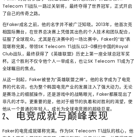
Telecom T1战队一路过关斩将，最终夺得了世界冠军，正式开启
了自己的传奇之路。
在Faker成名之前，他的名字并不被广泛知晓。2013年，他首次亮
相国际舞台，在世界总决赛上凭借其出色的个人技术和团队配合，
征服了全球观众。尤其是在决赛中的一场比赛中，Faker的“劫”表
现堪称完美，带领SK Telecom T1战队以3-0横扫中国的Royal
Club战队，最终获得了《英雄联盟》历史上第一座全球总冠军奖
杯。这个胜利不仅令他个人一举成名，也让SK Telecom T1成为了
全球瞩目的焦点。
从这一刻起，Faker被誉为“英雄联盟之神”。他的名字成为了电竞
界的代名词，也为整个韩国电竞产业的发展注入了强大动力。无论
是赛场上的细腻操作，还是游戏中的战略眼光，Faker都展现出了
非凡的才华。更重要的是，他对于细节的执着和对胜利的渴望，使
他从一个普通的年轻人，成长为全球电竞圈的超级巨星。
2、电竞成就与巅峰表现
Faker的电竞成就堪称完美。作为SK Telecom T1战队的核心，他