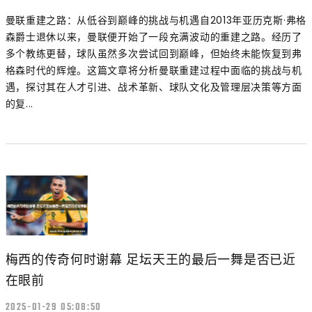
曼联重建之路：从低谷到巅峰的挑战与机遇自2013年亚历克斯·弗格
森爵士退休以来，曼联便开始了一段充满波动的重建之路。经历了
多个教练更替，球队虽然多次尝试回到巅峰，但始终未能恢复到弗
格森时代的辉煌。这篇文章将分析曼联重建过程中面临的挑战与机
遇，探讨其在人才引进、战术革新、球队文化及管理层决策等方面
的复...
梅西的传奇何时谢幕 足坛天王的最后一舞是否已近
在眼前
2025-01-29 05:08:50