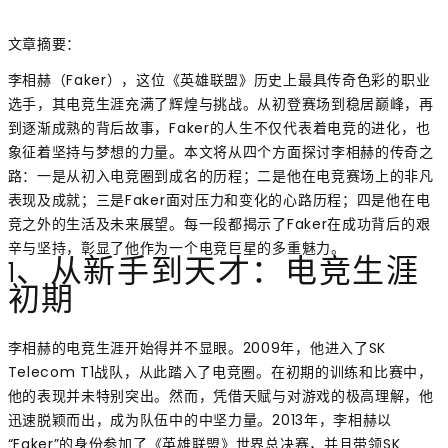
文章摘要：
李相赫（Faker），这位《英雄联盟》历史上最具传奇色彩的职业
选手，其电竞生涯充满了辉煌与挑战。从初登赛场到稳居巅峰，再
到逐渐成熟的背后故事，Faker的人生不仅代表着电竞的进化，也
象征着坚持与梦想的力量。本文将从四个方面探讨李相赫的传奇之
路：一是从初入电竞圈到成名的历程；二是他在电竞赛场上的非凡
表现及成就；三是Faker面对压力和变化的心路历程；四是他在电
竞之外的生活及未来展望。每一段都揭示了Faker在成功背后的艰
辛与坚持，彰显了他作为一个电竞巨星的多重魅力。
1、从新手到天才：电竞生涯
初期
李相赫的电竞生涯开始得并不显眼。2009年，他进入了SK
Telecom T1战队，从此踏入了电竞圈。在初期的训练和比赛中，
他的表现并未特别突出。然而，凭借天赋与对游戏的极高理解，他
迅速脱颖而出，成为队伍中的中坚力量。2013年，李相赫以
“Faker”的身份参加了《英雄联盟》世界总决赛，并且带领SK