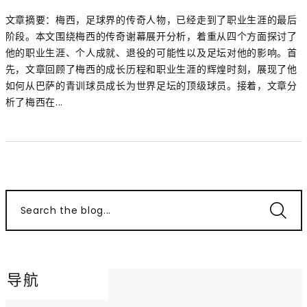
文章摘要：梅西，足球界的传奇人物，已经走到了职业生涯的最后
阶段。本文围绕梅西的传奇谢幕展开分析，着重从四个方面探讨了
他的职业生涯、个人成就、退役的可能性以及足坛对他的影响。首
先，文章回顾了梅西的成长历程和职业生涯的辉煌时刻，展现了他
如何从巴萨的青训球员成长为世界足坛的顶级球员。接着，文章分
析了梅西在...
Search the blog...
导航