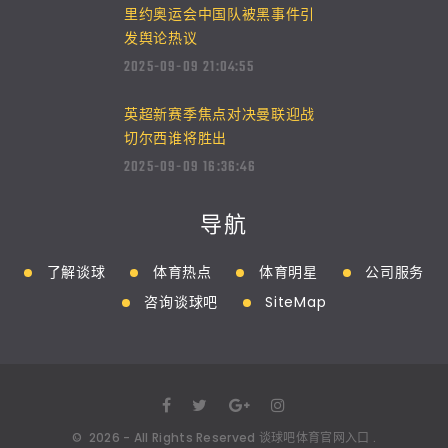
里约奥运会中国队被黑事件引
发舆论热议
2025-09-09 21:04:55
英超新赛季焦点对决曼联迎战
切尔西谁将胜出
2025-09-09 16:36:46
导航
了解谈球
体育热点
体育明星
公司服务
咨询谈球吧
SiteMap
©
2026
- All Rights Reserved
谈球吧体育官网入口
.