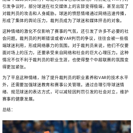
引发争议时，部分球迷在社交媒体上的言辞变得极端，甚至出现了
对裁判员的攻击和人身威胁。球迷的愤怒情绪通过网络迅速传播，
形成了集体的舆论压力，裁判员成为了球迷和媒体抨击的对象。
这种情绪的激化不仅影响了赛事的气氛，还引发了许多不必要的社
会问题。裁判员的判断错误或者VAR判罚的争议，往往会被一些极
端球迷利用，形成网络暴力的氛围。对于裁判员来说，他们不仅要
面对场上的压力，还要承受来自网络和社会的巨大心理压力。这种
情况不仅不利于裁判员的职业生涯，也使得整个中超联赛的氛围变
得更加紧张。
为了平息这种情绪，除了提升裁判员的职业素养和VAR的技术水平
外，还需要加强球迷教育和赛事公关管理。通过合理引导球迷情
绪、规范球迷的表达方式，可以减轻因判罚引发的社会对立，维护
赛事的健康发展。
总结：